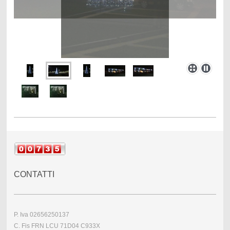
CONTATTI
P. Iva 02656250137
C. Fis FRN LCU 71D04 C933X