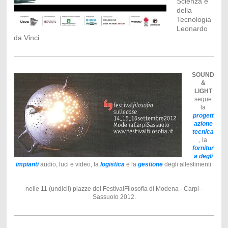
Scienza e
della
Tecnologia
Leonardo
da Vinci.
SOUND
&
LIGHT
segue
la
progett
azione
tecnica
, la
fornitur
a degli
impianti
audio, luci e video, la
logistica
e la
gestione
degli allestimenti
nelle 11 (undici!) piazze del FestivalFilosofia di Modena - Carpi -
Sassuolo 2012.