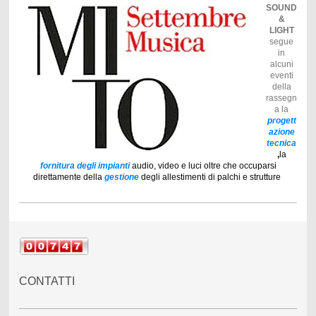
SOUND
&
LIGHT
segue
in
alcuni
eventi
della
rassegn
a la
progett
azione
tecnica
,
la
fornitura degli impianti
audio, video e luci oltre che occuparsi
direttamente della
gestione
degli allestimenti di palchi e strutture
CONTATTI